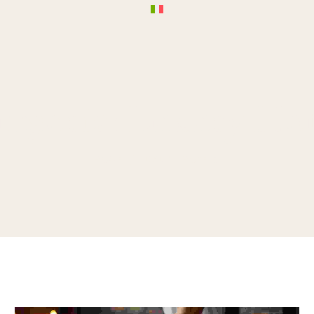
tegoria:
Luxury Hot
HOME
LUXURY HOTELS