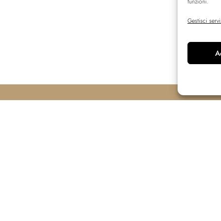
funzioni.
Gestisci servi
A
attaci
Informazioni
o Pier Antonio Bernabei, 33
Appartamenti
 347 8348696
Servizi
@c-house33.it
FAQ
Contatti