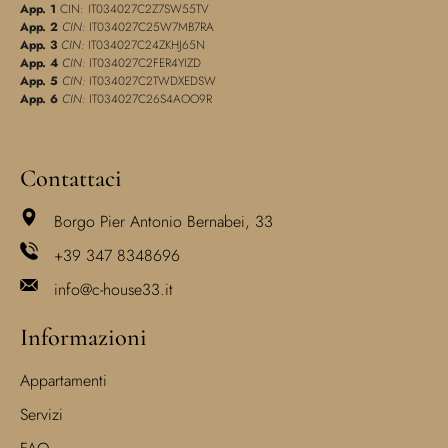
App. 1
CIN: IT034027C2Z7SW55TV
App. 2
CIN:
IT034027C25W7MB7RA
App. 3
CIN:
IT034027C24ZKHJ65N
App. 4
CIN:
IT034027C2FER4YIZD
App. 5
CIN:
IT034027C2TWDXEDSW
App. 6
CIN:
IT034027C26S4AOO9R
Contattaci
Borgo Pier Antonio Bernabei, 33
+39 347 8348696
info@c-house33.it
Informazioni
Appartamenti
Servizi