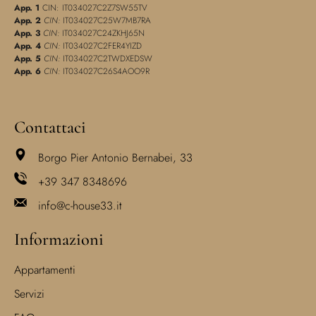
App. 1
CIN: IT034027C2Z7SW55TV
App. 2
CIN:
IT034027C25W7MB7RA
App. 3
CIN:
IT034027C24ZKHJ65N
App. 4
CIN:
IT034027C2FER4YIZD
App. 5
CIN:
IT034027C2TWDXEDSW
App. 6
CIN:
IT034027C26S4AOO9R
Contattaci
Borgo Pier Antonio Bernabei, 33
+39 347 8348696
info@c-house33.it
Informazioni
Appartamenti
Servizi