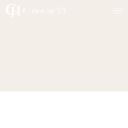
Studio Apartment
Green
HOME
UNCATEGORIZED
STUDIO APARTMENT GREEN