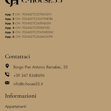
App. 1
CIN: IT034027C2Z7SW55TV
App. 2
CIN:
IT034027C25W7MB7RA
App. 3
CIN:
IT034027C24ZKHJ65N
App. 4
CIN:
IT034027C2FER4YIZD
App. 5
CIN:
IT034027C2TWDXEDSW
App. 6
CIN:
IT034027C26S4AOO9R
Contattaci
Borgo Pier Antonio Bernabei, 33
+39 347 8348696
info@c-house33.it
Informazioni
Appartamenti