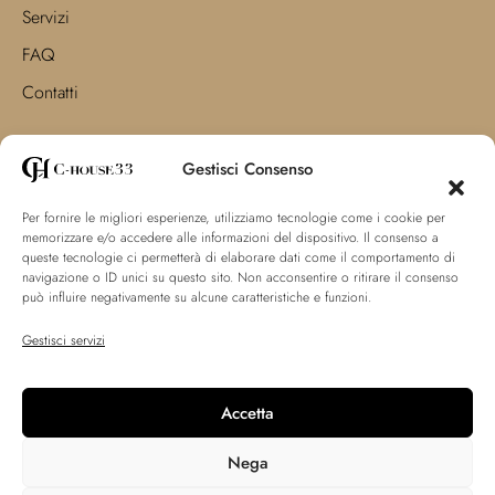
Servizi
FAQ
Contatti
Supporto
Gestisci Consenso
Privacy Policy
Per fornire le migliori esperienze, utilizziamo tecnologie come i cookie per
Cookie Policy
memorizzare e/o accedere alle informazioni del dispositivo. Il consenso a
queste tecnologie ci permetterà di elaborare dati come il comportamento di
Terms
navigazione o ID unici su questo sito. Non acconsentire o ritirare il consenso
può influire negativamente su alcune caratteristiche e funzioni.
Gestisci servizi
© 2025 C-House33. All Rights Reserved.
Accetta
CREDITS
Nega
Privacy policy
Terms of use