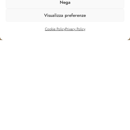
Nega
Informazioni
Visualizza preferenze
Appartamenti
Cookie Policy
Privacy Policy
Servizi
FAQ
Contatti
Supporto
Privacy Policy
Cookie Policy
Terms
© 2025 C-House33. All Rights Reserved.